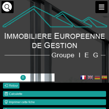
Ma sélection :
0
Retour
Calculette
Imprimer cette fiche