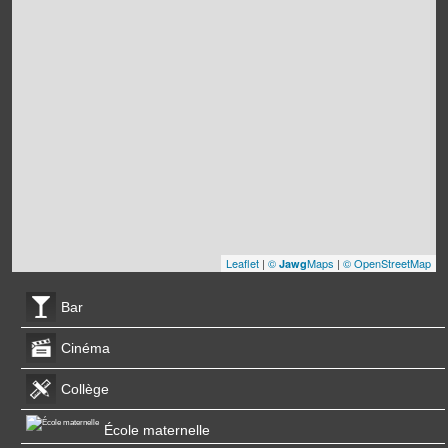
Leaflet
|
©
Maps
|
© OpenStreetMap
Jawg
Bar
Cinéma
Collège
École maternelle