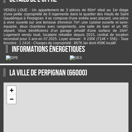
Infos Financières
Prix de vente honoraires TTC inclus :
140 000 €
VENDU LOUE - Un appartement de 3 pièces de 60m² situé au 1er étage
d'une petite copropriété de 6 logements dans le quartier des Hauts de Saint
Réf: 2394/gr
Gaudérique à Perpignan. Il se compose d'une entrée avec placard, une pièce
à vivre ouverte sur une terrasse d'environ 7m², une cuisine ouverte et semi-
équipée, deux chambres avec rangements, une salle de bain et un WC
séparé. Vous bénéficierez d’un garage privatif d'une surface de 16m².
Logement vendu loué, locataire retraitée depuis 2015, contrat de location
reconduit pour 3 ans en 07.2025. Loyer annuel : 9 230€ (714€ + 55€) - Taxe
foncière : 1 241€ - Charges de copropriété : 867€ /an dont 459€ locatif.
Informations énergetiques
La ville de Perpignan (66000)
+
−