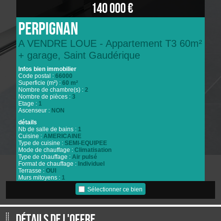
140 000 €
Perpignan
A VENDRE LOUE - Appartement T3 60m²
+ garage, Saint Gaudérique
Infos bien immobilier
Code postal :
66000
Superficie (m²) :
60 m²
Nombre de chambre(s) :
2
Nombre de pièces :
3
Etage :
1
Ascenseur :
NON
détails
Nb de salle de bains :
1
Cuisine :
AMERICAINE
Type de cuisine :
SEMI-EQUIPEE
Mode de chauffage :
Climatisation
Type de chauffage :
Air pulsé
Format de chauffage :
Individuel
Terrasse :
OUI
Murs mitoyens :
1
Nombre de garage :
1
Sélectionner ce bien
Informations de copropriété
Copropriété :
OUI
plan de sauvegarde :
NON
Détails de l'offre
statut du syndic :
pas de procédure en cours