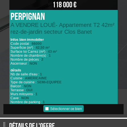
118 000 €
Perpignan
A VENDRE LOUÉ- Appartement T2 42m²
rez-de-jardin secteur Clos Banet
Infos bien immobilier
Code postal :
66000
Superficie (m²) :
42,50 m²
Surface loi Carrez (m²) :
43 m²
Nombre de chambre(s) :
1
Nombre de pièces :
2
Ascenseur :
NON
détails
Nb de salle d'eau :
1
Cuisine :
AMERICAINE
Type de cuisine :
SEMI-EQUIPEE
Balcon :
NON
Terrasse :
OUI
Murs mitoyens :
1
Cave :
NON
Nombre de parking :
1
Année de construction :
2011
Sélectionner ce bien
Quartier :
las cobas
Informations de copropriété
Copropriété :
OUI
Détails de l'offre
nombre de lots :
17