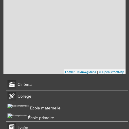
Leaflet
|
©
Maps
|
© OpenStreetMap
Jawg
Cinéma
Collège
École maternelle
École primaire
Lycée