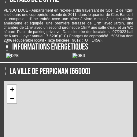
Quote Part annuelle des charges :
505 €
plan de sauvegarde :
NON
statut du syndic :
pas de procédure en cours
VENDU LOUÉ - Appartement en rez-de-jardin traversant de type T2 de 42m²
situé dans une copropriété récente de 2011, dans le quartier de Clos Banet. Il
Infos Financières
se compose : d'une entrée avec une pièce à vivre climatisée, une cuisine
Prix de vente honoraires TTC inclus :
118 000 €
américaine et équipée, une première terrasse de 17m² avec jardin, une
chambre de 11m² avec un second jardinet de 18m² une salle d'eau et un WC
Réf: 2366/gr
séparé. Place de parking privative. Date d'entrée des locataires : 07/2023 bail
de 6 ans - Loyer annuel : 7 620€ (C.C) Charges de copropriété : 505€/an dont
230€ récupérable locatif - Taxe foncière : 901€ (TO = 145€).
Informations énergetiques
La ville de Perpignan (66000)
+
−