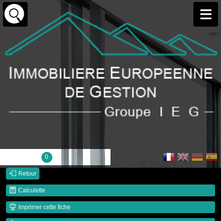
Ma sélection :
0
Retour
Calculette
Imprimer cette fiche